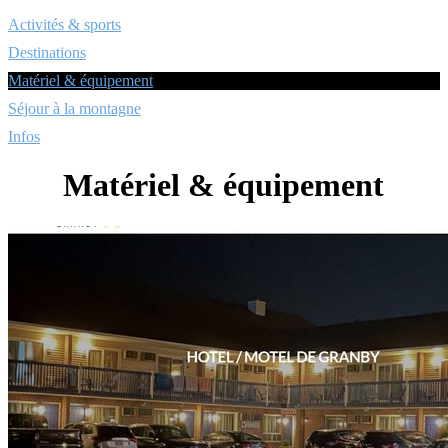
Activités & sports
Destinations
Matériel & équipement
Séjour à la montagne
Infos
Matériel & équipement